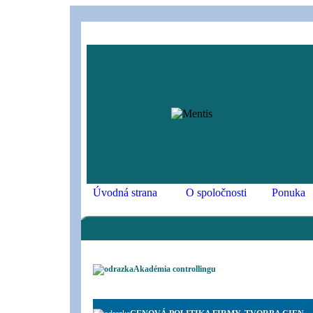
Úvodná strana
O spoločnosti
Ponuka
Akadémia controllingu