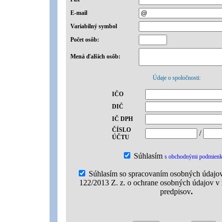
E-mail
Variabilný symbol
Počet osôb:
Mená ďalších osôb:
Údaje o spoločnosti:
IČO
DIČ
IČ DPH
ČÍSLO
/
ÚČTU
Súhlasím
s obchodnými podmien
Súhlasím so spracovaním osobných údajov
122/2013 Z. z. o ochrane osobných údajov v 
predpisov
.