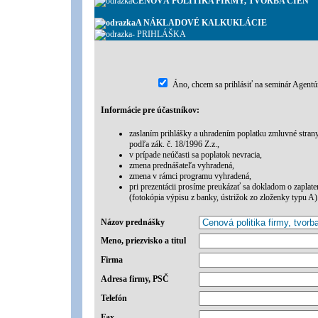
CENOVÁ POLITIKA FIRMY, TVORBA CIEN
A NÁKLADOVÉ KALKUKLÁCIE
- PRIHLÁŠKA
Áno, chcem sa prihlásiť na seminár Agentú
Informácie pre účastníkov:
zaslaním prihlášky a uhradením poplatku zmluvné stran
podľa zák. č. 18/1996 Z.z.,
v prípade neúčasti sa poplatok nevracia,
zmena prednášateľa vyhradená,
zmena v rámci programu vyhradená,
pri prezentácii prosíme preukázať sa dokladom o zaplate
(fotokópia výpisu z banky, ústrižok zo zloženky typu A)
Názov prednášky
Meno, priezvisko a titul
Firma
Adresa firmy, PSČ
Telefón
Fax