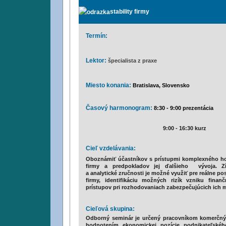
stability firmy
Termín:
Lektor:
špecialista z praxe
Miesto konania:
Bratislava, Slovensko
Časový harmonogram:
8:30 - 9:00 prezentácia
i
9:00 - 16:30 kurz
i
Cieľ vzdelávania:
Oboznámiť účastníkov s prístupmi komplexného hod
firmy a predpokladov jej ďalšieho vývoja. Zí
a analytické zručnosti je možné využiť pre reálne p
firmy, identifikáciu možných rizík vzniku fina
prístupov pri rozhodovaniach zabezpečujúcich ich m
Cieľová skupina:
Odborný seminár je určený pracovníkom komerčnýc
hodnotením ekonomickej pozície podnikateľské