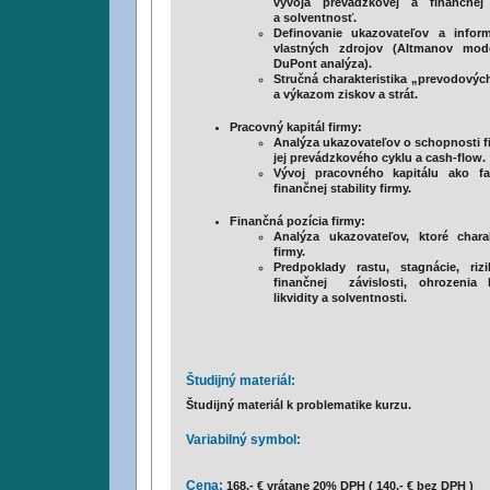
vývoja prevádzkovej a finančnej 
a solventnosť.
Definovanie ukazovateľov a inform
vlastných zdrojov (Altmanov mode
DuPont analýza).
Stručná charakteristika „prevodový
a výkazom ziskov a strát.
Pracovný kapitál firmy:
Analýza ukazovateľov o schopnosti f
jej prevádzkového cyklu a cash-flow.
Vývoj pracovného kapitálu ako f
finančnej stability firmy.
Finančná pozícia firmy:
Analýza ukazovateľov, ktoré chara
firmy.
Predpoklady rastu, stagnácie, riz
finančnej závislosti, ohrozenia ka
likvidity a solventnosti.
Študijný materiál:
Študijný materiál k problematike kurzu.
Variabilný symbol:
Cena:
168,- € vrátane 20% DPH ( 140,- € bez DPH )