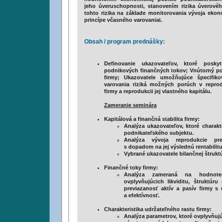
jeho úveruschopnosti, stanovením rizika úverové
tohto rizika na základe monitorovania vývoja ekon
princípe včasného varovaniai.
Obsah / program prednášky:
Definovanie ukazovateľov, ktoré posky
podnikových finančných tokov; Vnútorný po
firmy; Ukazovatele umožňujúce špecifik
varovania riziká možných porúch v repro
firmy a reprodukcii jej vlastného kapitálu.
Zameranie seminára
Kapitálová a finančná stabilita firmy
:
Analýza ukazovateľov, ktoré charak
podnikateľského subjektu.
Analýza vývoja reprodukcie pr
s dopadom na jej výslednú rentabilit
Vybrané ukazovatele bilančnej štrukt
Finančné toky firmy
:
Analýza zameraná na hodnoten
ovplyvňujúcich likviditu, štruktú
previazanosť aktív a pasív firmy 
a efektívnosť.
Charakteristika udržateľného rastu firmy:
Analýza parametrov, ktoré ovplyvňujú 