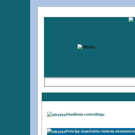
Úvodná strana
O spoločnosti
Ponuka
Akadémia controllingu
Princípy úspešného riadenia ekonomick