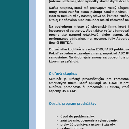
(interné i externé), ktorí výsledky slovenských dcé
Ďalšia skupina, ktorá má prekvapivo veľký záuj
firmy, ktoré založili alebo plánujú založiť dcérs
Hoci to nemusí vždy nastať, stáva sa, že tieto "dcé
a to aj z daňového hľadiska, hoci nie sú kótované na
Na poslednom mieste sú slovenské firmy, ktoré b
investorov či partnerov. Aby takéto vzťahy fungovali
presne títo partneri očakávajú, alebo aspoň, a
performance obligation, net revenue, fully Absorb
flow či EBITDA.
Od začiatku kodifikácie v roku 2009, FASB publikova
Pokiaľ sa jedná o zásadné zmeny, napríklad ASC 842
samostatne. Na drobnejšie zmeny sa upozorňuje pr
ktorým sa vzťahujú.
Cieľová skupina:
Seminár je určený predovšetkým pre zamestna
amerických firiem, ktoré aplikujú US GAAP v prax
audítori, poradcovia či pracovníci IT firiem, kto
aspekty US GAAP.
Obsah / program prednášky:
úvod do problematiky,
zaúčtovanie, ocenenie a vykazovanie,
prvky účtovníctva a účtovné zásady,
reálna hodnota,