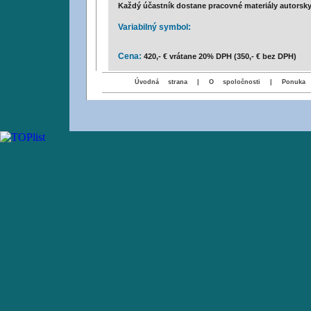
Každý účastník dostane pracovné materiály autorsk
Variabilný symbol:
Cena:
420,- € vrátane 20% DPH (350,- € bez DPH)
Úvodná strana
|
O spoločnosti
|
Ponuka