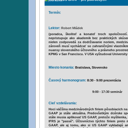
Termín:
Lektor:
Robert Mládek
(poradca, školiteľ a konateľ troch spoločností
nepristupuje ako akademik bez praktických skúsen
nielen zodpovedá za dodržiavanie noriem, medzin
zároveň musí vychádzať so zahraničnými vlastníkmi
nuansy slovenského účtovného a právneho prostredia
KPMG v San Franciscu. V USA vyštudoval University 
Miesto konania:
Bratislava, Slovensko
Časový harmonogram:
8:30 - 9:00 prezentácia
i
9:00 - 17:30 seminár
i
Cieľ vzdelávania:
Hoci väčšina medzinárodných firiem pôsobiacich na 
GAAP je stále aktuálna. Predovšetkým dcérske spo
stále musia aplikovať US GAAP, pretože myšlienka, 
IFRS je "passé". Účtovníctvo týchto firiem preto
GAAP, ale aj tomu, ako si US GAAP vykladajú amer