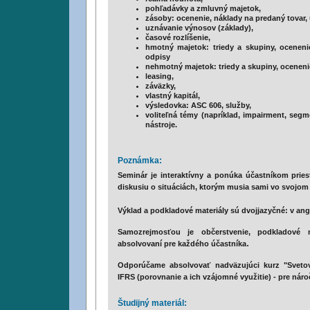
pohľadávky a zmluvný majetok,
zásoby: ocenenie, náklady na predaný tovar,
uznávanie výnosov (základy),
časové rozlíšenie,
hmotný majetok: triedy a skupiny, oceneni
odpisy
nehmotný majetok: triedy a skupiny, oceneni
leasing,
záväzky,
vlastný kapitál,
výsledovka: ASC 606, služby,
voliteľná témy (napríklad, impairment, segm
nástroje.
Poznámka:
Seminár je interaktívny a ponúka účastníkom priest
diskusiu o situáciách, ktorým musia sami vo svojom 
Výklad a podkladové materiály sú dvojjazyčné: v an
Samozrejmosťou je občerstvenie, podkladové 
.
absolvovaní pre každého účastníka
Odporúčame absolvovať nadväzujúci kurz "Svet
IFRS (porovnanie a ich vzájomné využitie) - pre náro
Študijný materiál: