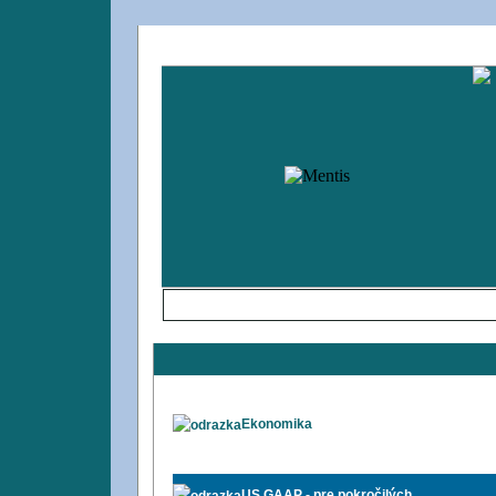
Úvodná strana
O spoločnosti
Ponuka
Ekonomika
US GAAP - pre pokročilých